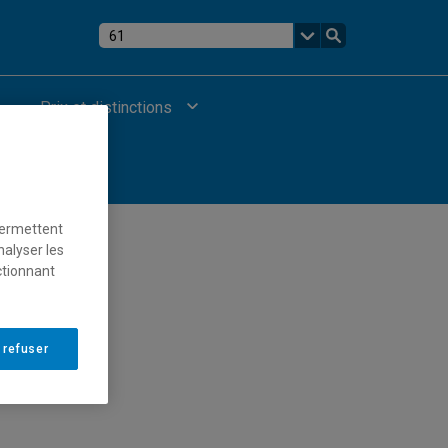
Prix et distinctions
permettent
nalyser les
ctionnant
 refuser