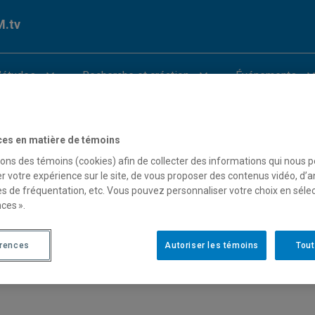
.tv
’études
Recherche et création
Événements
Autres catégories
ces en matière de témoins
sons des témoins (cookies) afin de collecter des informations qui nous 
r votre expérience sur le site, de vous proposer des contenus vidéo, d’a
es de fréquentation, etc. Vous pouvez personnaliser votre choix en séle
ces ».
érences
Autoriser les témoins
Tout