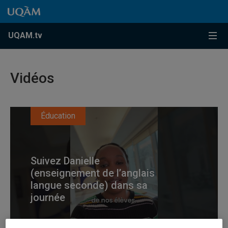
Accéder au contenu
Accéder au menu principal
Accéder à la recherche
Accéder au contenu
Accéder au menu principal
Menu
UQAM.tv
Vidéos
Éducation
Suivez Danielle
(enseignement de l’anglais
langue seconde) dans sa
journée