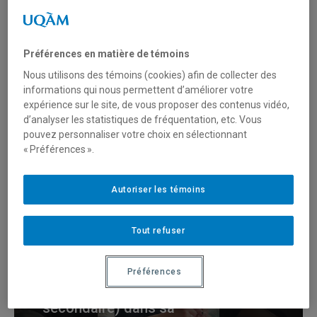
Éducation
Préférences en matière de témoins
Nous utilisons des témoins (cookies) afin de collecter des
Suivez Estelle
informations qui nous permettent d’améliorer votre
(enseignement à la
expérience sur le site, de vous proposer des contenus vidéo,
d’analyser les statistiques de fréquentation, etc. Vous
formation générale des
pouvez personnaliser votre choix en sélectionnant
adultes) dans sa journée
« Préférences ».
Autoriser les témoins
Éducation
Tout refuser
Suivez Macarena
Préférences
(enseignement au
secondaire) dans sa