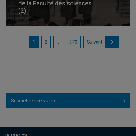
de la Faculté des sciences
(2)
1
2
…
370
Suivant
Soumettre une vidéo
UQAM.tv