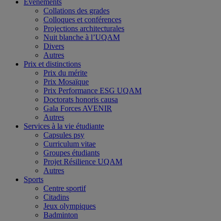
Événements
Collations des grades
Colloques et conférences
Projections architecturales
Nuit blanche à l’UQAM
Divers
Autres
Prix et distinctions
Prix du mérite
Prix Mosaïque
Prix Performance ESG UQAM
Doctorats honoris causa
Gala Forces AVENIR
Autres
Services à la vie étudiante
Capsules psy
Curriculum vitae
Groupes étudiants
Projet Résilience UQAM
Autres
Sports
Centre sportif
Citadins
Jeux olympiques
Badminton