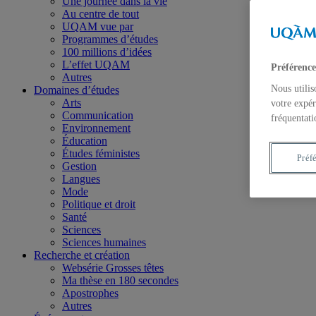
Une journée dans la vie
Au centre de tout
UQAM vue par
Programmes d’études
100 millions d’idées
L’effet UQAM
Préférence
Autres
Nous utilis
Domaines d’études
Arts
votre expér
Communication
fréquentati
Environnement
Éducation
Études féministes
Préf
Gestion
Langues
Mode
Politique et droit
Santé
Sciences
Sciences humaines
Recherche et création
Websérie Grosses têtes
Ma thèse en 180 secondes
Apostrophes
Autres