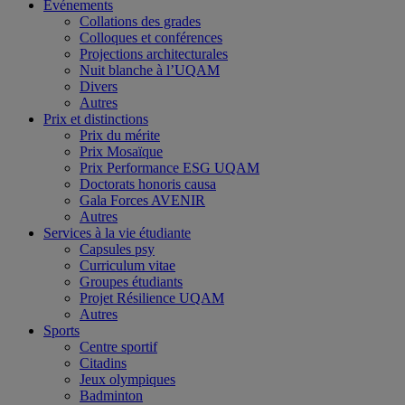
Événements
Collations des grades
Colloques et conférences
Projections architecturales
Nuit blanche à l’UQAM
Divers
Autres
Prix et distinctions
Prix du mérite
Prix Mosaïque
Prix Performance ESG UQAM
Doctorats honoris causa
Gala Forces AVENIR
Autres
Services à la vie étudiante
Capsules psy
Curriculum vitae
Groupes étudiants
Projet Résilience UQAM
Autres
Sports
Centre sportif
Citadins
Jeux olympiques
Badminton