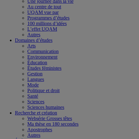
Une journée dans la vie
Au centre de tout
UQAM vue par
Programmes d’études
100 millions d’idées
L’effet UQAM
Autres
Domaines d’études
Arts
Communication
Environnement
Éducation
Études féministes
Gestion
Langues
Mode
Politique et droit
Santé
Sciences
Sciences humaines
Recherche et création
Websérie Grosses têtes
Ma thèse en 180 secondes
Apostrophes
Autres