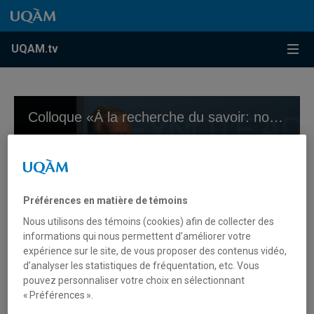
Accéder au contenu
Accéder au menu principal
Accéder à la recherche
Accéder au contenu
Accéder au menu principal
Menu
UQAM.tv
Colloque «À la recherche du savoir: nouveaux échanges sur les collections du Musée McCord» – Séance 2
Préférences en matière de témoins
Nous utilisons des témoins (cookies) afin de collecter des
informations qui nous permettent d’améliorer votre
expérience sur le site, de vous proposer des contenus vidéo,
0
d’analyser les statistiques de fréquentation, etc. Vous
seconds
Colloque «À la recherche du
pouvez personnaliser votre choix en sélectionnant
of
0
« Préférences ».
savoir: nouveaux échanges sur
seconds