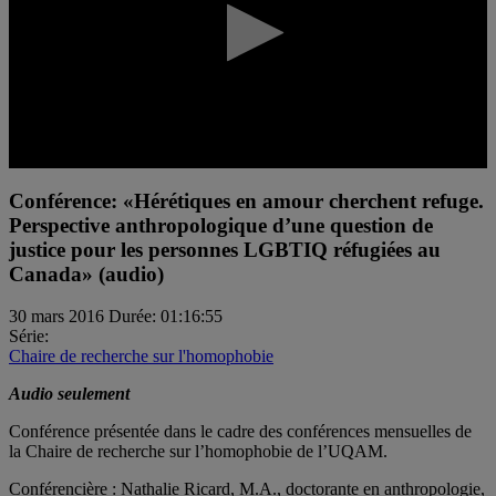
0
seconds
Conférence: «Hérétiques en amour cherchent refuge.
of
Perspective anthropologique d’une question de
0
seconds
justice pour les personnes LGBTIQ réfugiées au
Canada» (audio)
30 mars 2016
Durée: 01:16:55
Série:
Chaire de recherche sur l'homophobie
Audio seulement
Conférence présentée dans le cadre des conférences mensuelles de
la Chaire de recherche sur l’homophobie de l’UQAM.
Conférencière : Nathalie Ricard, M.A., doctorante en anthropologie,