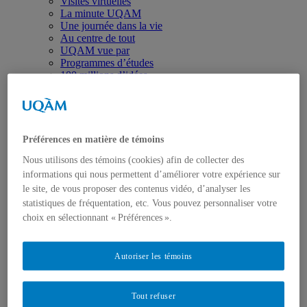
Visites virtuelles
La minute UQAM
Une journée dans la vie
Au centre de tout
UQAM vue par
Programmes d’études
100 millions d’idées
L’effet UQAM
Autres
Domaines d’études
Arts
Communication
Préférences en matière de témoins
Environnement
Nous utilisons des témoins (cookies) afin de collecter des
Éducation
Études féministes
informations qui nous permettent d’améliorer votre expérience sur
Gestion
le site, de vous proposer des contenus vidéo, d’analyser les
Langues
statistiques de fréquentation, etc. Vous pouvez personnaliser votre
Mode
choix en sélectionnant « Préférences ».
Politique et droit
Santé
Sciences
Autoriser les témoins
Sciences humaines
Recherche et création
Websérie Grosses têtes
Tout refuser
Ma thèse en 180 secondes