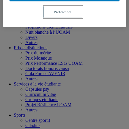
Apostrophes
Autres
Événements
Préférences
Collations des grades
Colloques et conférences
Projections architecturales
Nuit blanche à l’UQAM
Divers
Autres
Prix et distinctions
Prix du mérite
Prix Mosaïque
Prix Performance ESG UQAM
Doctorats honoris causa
Gala Forces AVENIR
Autres
Services à la vie étudiante
Capsules psy
Curriculum vitae
Groupes étudiants
Projet Résilience UQAM
Autres
Sports
Centre sportif
Citadins