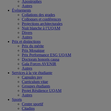
Apostrophes
Autres
Événements
Collations des grades
Colloques et conférences
Projections architecturales
Nuit blanche à l’UQAM
Divers
Autres
Prix et distinctions
Prix du mérite
Prix Mosaïque
Prix Performance ESG UQAM
Doctorats honoris causa
Gala Forces AVENIR
Autres
Services à la vie étudiante
Capsules psy
Curriculum vitae
Groupes étudiants
Projet Résilience UQAM
Autres
Sports
Centre sportif
Citadins