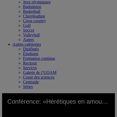
Jeux olympiques
Badminton
Basketball
Cheerleading
Cross country
Golf
Soccer
Volleyball
Autres
Autres catégories
Diplômés
Étudiants
Formation continue
Rectorat
Services
Galerie de l’UQAM
Coeur des sciences
Centraide
Séries
Conférence: «Hérétiques en amour cherchent refuge. Perspective anthropologique d’une question de justice pour les personnes LGBTIQ réfugiées au Canada» (audio)