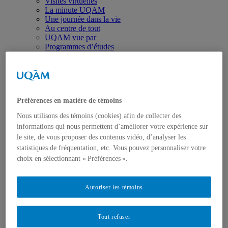
Visites virtuelles
La minute UQAM
Une journée dans la vie
Au centre de tout
UQAM vue par
Programmes d’études
100 millions d’idées
L’effet UQAM
Autres
Domaines d’études
Arts
Préférences en matière de témoins
Communication
Environnement
Nous utilisons des témoins (cookies) afin de collecter des
Éducation
informations qui nous permettent d’améliorer votre expérience sur
Études féministes
le site, de vous proposer des contenus vidéo, d’analyser les
Gestion
Langues
statistiques de fréquentation, etc. Vous pouvez personnaliser votre
Mode
choix en sélectionnant « Préférences ».
Politique et droit
Santé
Sciences
Autoriser les témoins
Sciences humaines
Recherche et création
Websérie Grosses têtes
Tout refuser
Ma thèse en 180 secondes