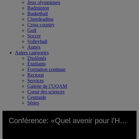
Jeux olympiques
Badminton
Basketball
Cheerleading
Cross country
Golf
Soccer
Volleyball
Autres
Autres catégories
Diplômés
Étudiants
Formation continue
Rectorat
Services
Galerie de l’UQAM
Coeur des sciences
Centraide
Séries
Conférence: «Quel avenir pour l’Hôtel-Dieu?» au Coeur des sciences