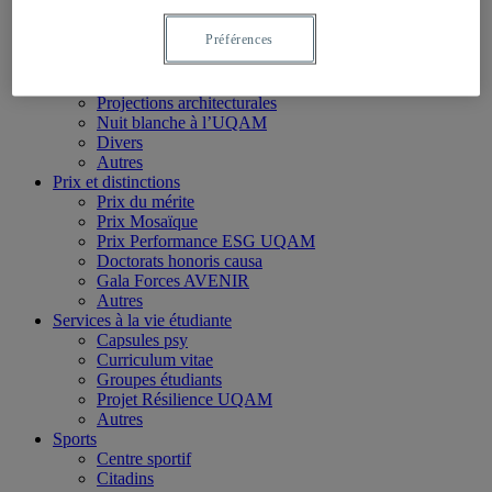
Apostrophes
Autres
Préférences
Événements
Collations des grades
Colloques et conférences
Projections architecturales
Nuit blanche à l’UQAM
Divers
Autres
Prix et distinctions
Prix du mérite
Prix Mosaïque
Prix Performance ESG UQAM
Doctorats honoris causa
Gala Forces AVENIR
Autres
Services à la vie étudiante
Capsules psy
Curriculum vitae
Groupes étudiants
Projet Résilience UQAM
Autres
Sports
Centre sportif
Citadins