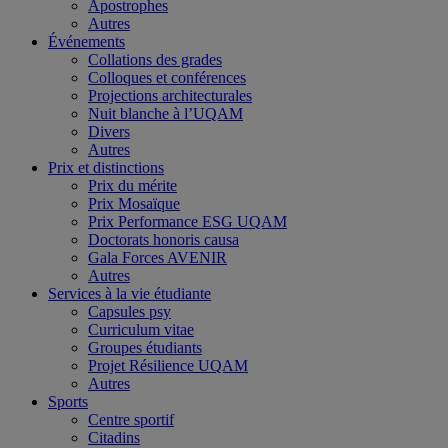
Apostrophes
Autres
Événements
Collations des grades
Colloques et conférences
Projections architecturales
Nuit blanche à l’UQAM
Divers
Autres
Prix et distinctions
Prix du mérite
Prix Mosaïque
Prix Performance ESG UQAM
Doctorats honoris causa
Gala Forces AVENIR
Autres
Services à la vie étudiante
Capsules psy
Curriculum vitae
Groupes étudiants
Projet Résilience UQAM
Autres
Sports
Centre sportif
Citadins