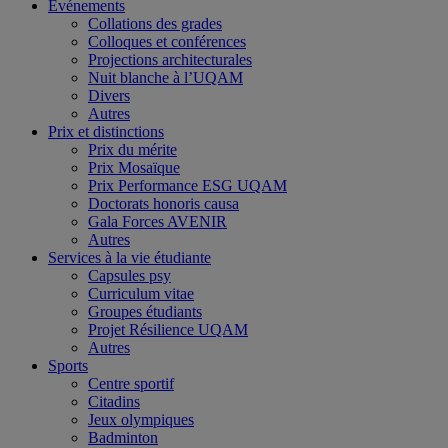
Événements
Collations des grades
Colloques et conférences
Projections architecturales
Nuit blanche à l’UQAM
Divers
Autres
Prix et distinctions
Prix du mérite
Prix Mosaïque
Prix Performance ESG UQAM
Doctorats honoris causa
Gala Forces AVENIR
Autres
Services à la vie étudiante
Capsules psy
Curriculum vitae
Groupes étudiants
Projet Résilience UQAM
Autres
Sports
Centre sportif
Citadins
Jeux olympiques
Badminton