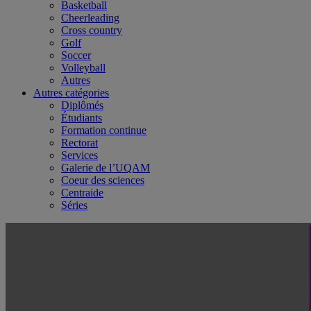
Basketball
Cheerleading
Cross country
Golf
Soccer
Volleyball
Autres
Autres catégories
Diplômés
Étudiants
Formation continue
Rectorat
Services
Galerie de l’UQAM
Coeur des sciences
Centraide
Séries