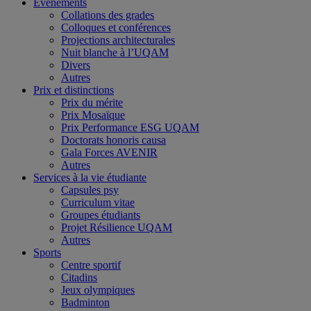
Événements
Collations des grades
Colloques et conférences
Projections architecturales
Nuit blanche à l’UQAM
Divers
Autres
Prix et distinctions
Prix du mérite
Prix Mosaïque
Prix Performance ESG UQAM
Doctorats honoris causa
Gala Forces AVENIR
Autres
Services à la vie étudiante
Capsules psy
Curriculum vitae
Groupes étudiants
Projet Résilience UQAM
Autres
Sports
Centre sportif
Citadins
Jeux olympiques
Badminton