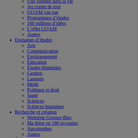
Une journée dans la vie
Au centre de tout
UQAM vue par
Programmes d’études
100 millions d’idées
L’effet UQAM
Autres
Domaines d’études
Arts
Communication
Environnement
Éducation
Études féministes
Gestion
Langues
Mode
Politique et droit
Santé
Sciences
Sciences humaines
Recherche et création
Websérie Grosses têtes
Ma thèse en 180 secondes
Apostrophes
Autres