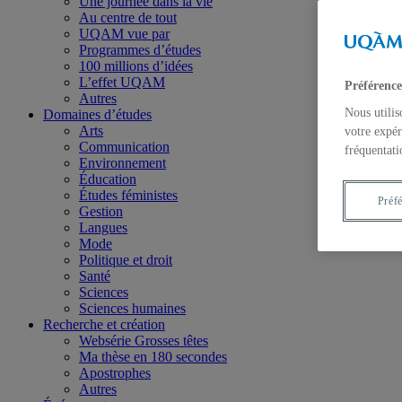
Une journée dans la vie
Au centre de tout
UQAM vue par
Programmes d’études
100 millions d’idées
L’effet UQAM
Préférence
Autres
Nous utilis
Domaines d’études
Arts
votre expér
Communication
fréquentati
Environnement
Éducation
Études féministes
Préf
Gestion
Langues
Mode
Politique et droit
Santé
Sciences
Sciences humaines
Recherche et création
Websérie Grosses têtes
Ma thèse en 180 secondes
Apostrophes
Autres