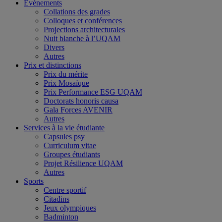
Événements
Collations des grades
Colloques et conférences
Projections architecturales
Nuit blanche à l’UQAM
Divers
Autres
Prix et distinctions
Prix du mérite
Prix Mosaïque
Prix Performance ESG UQAM
Doctorats honoris causa
Gala Forces AVENIR
Autres
Services à la vie étudiante
Capsules psy
Curriculum vitae
Groupes étudiants
Projet Résilience UQAM
Autres
Sports
Centre sportif
Citadins
Jeux olympiques
Badminton