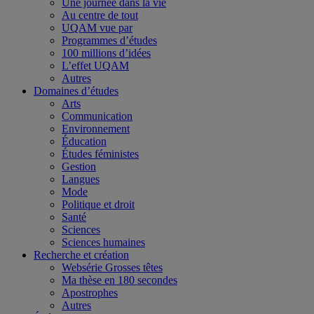
Une journée dans la vie
Au centre de tout
UQAM vue par
Programmes d’études
100 millions d’idées
L’effet UQAM
Autres
Domaines d’études
Arts
Communication
Environnement
Éducation
Études féministes
Gestion
Langues
Mode
Politique et droit
Santé
Sciences
Sciences humaines
Recherche et création
Websérie Grosses têtes
Ma thèse en 180 secondes
Apostrophes
Autres