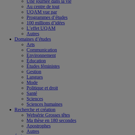
Une journée dans la vie
Au centre de tout
UQAM vue par
Programmes d’études
100 millions d’idées
L’effet UQAM
Autres
Domaines d’études
Arts
Communication
Environnement
Éducation
Études féministes
Gestion
Langues
Mode
Politique et droit
Santé
Sciences
Sciences humaines
Recherche et création
Websérie Grosses têtes
Ma thèse en 180 secondes
Apostrophes
Autres