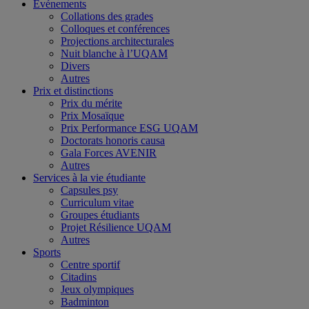
Événements
Collations des grades
Colloques et conférences
Projections architecturales
Nuit blanche à l’UQAM
Divers
Autres
Prix et distinctions
Prix du mérite
Prix Mosaïque
Prix Performance ESG UQAM
Doctorats honoris causa
Gala Forces AVENIR
Autres
Services à la vie étudiante
Capsules psy
Curriculum vitae
Groupes étudiants
Projet Résilience UQAM
Autres
Sports
Centre sportif
Citadins
Jeux olympiques
Badminton