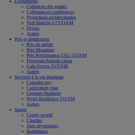
Événements
Collations des grades
Colloques et conférences
Projections architecturales
Nuit blanche à l’UQAM
Divers
Autres
Prix et distinctions
Prix du mérite
Prix Mosaïque
Prix Performance ESG UQAM
Doctorats honoris causa
Gala Forces AVENIR
Autres
Services à la vie étudiante
Capsules psy
Curriculum vitae
Groupes étudiants
Projet Résilience UQAM
Autres
Sports
Centre sportif
Citadins
Jeux olympiques
Badminton