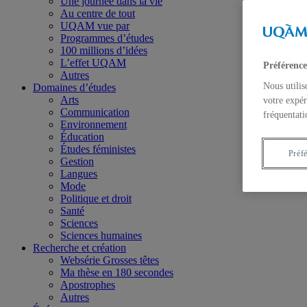
Une journée dans la vie
Au centre de tout
UQAM vue par
Programmes d’études
100 millions d’idées
L’effet UQAM
Préférence
Autres
Nous utilis
Domaines d’études
Arts
votre expér
Communication
fréquentati
Environnement
Éducation
Études féministes
Préf
Gestion
Langues
Mode
Politique et droit
Santé
Sciences
Sciences humaines
Recherche et création
Websérie Grosses têtes
Ma thèse en 180 secondes
Apostrophes
Autres