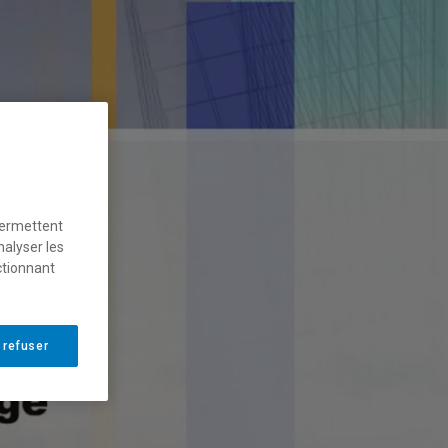
permettent
nalyser les
ctionnant
 refuser