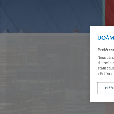
Préféren
Nous utili
d’améliore
statistiqu
« Préféren
Préf