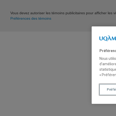
Vous devez autoriser les témoins publicitaires pour afficher les
Préférences des témoins
Préféren
Nous utili
d’améliore
statistiqu
« Préféren
Préf