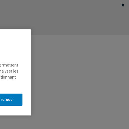
permettent
nalyser les
ctionnant
 refuser