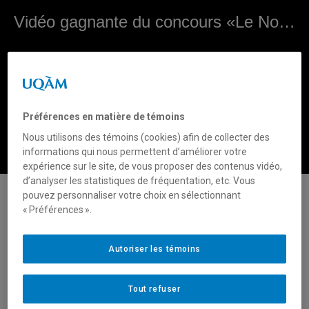
Vidéo gagnante du concours «Le Nord en mouvement» organisé par le Portail sur la recherche nordique et arctique de l’UQAM
Préférences en matière de témoins
Nous utilisons des témoins (cookies) afin de collecter des
informations qui nous permettent d’améliorer votre
expérience sur le site, de vous proposer des contenus vidéo,
0
d’analyser les statistiques de fréquentation, etc. Vous
seconds
pouvez personnaliser votre choix en sélectionnant
of
« Préférences ».
0
seconds
Autoriser les témoins
Tout refuser