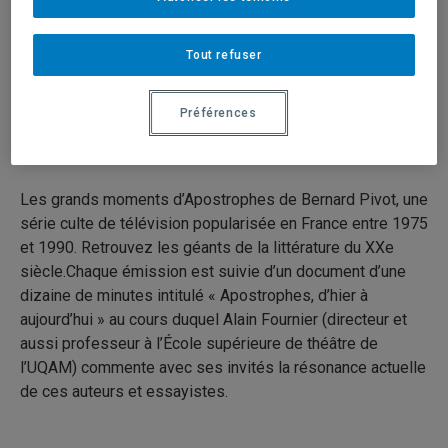
Véronique Leroux
Tout refuser
13 mars 2015
Durée: 18:54
Préférences
Série:
Apostrophes
Les grands moments d’Apostrophes de Bernard Pivot, une
série culte de télévision popularisée en France entre 1975
et 1990. Retrouvez les géants de la littérature du XXe
siècle.Chaque émission est suivie d’un document d’une
dizaine de minutes intitulé « Apostrophes, d’hier à
aujourd’hui » au cours duquel Alain Fournier (directeur et
aussi professeur à l’École supérieure de théâtre de
l’UQAM) commente avec ses invités la résonance actuelle
de ces auteurs et essayistes.