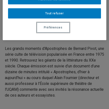
Caroline Ferrer et Rachel Bouvet
Tout refuser
13 mars 2015
Durée: 20:19
Préférences
Série:
Apostrophes
Les grands moments d’Apostrophes de Bernard Pivot, une
série culte de télévision popularisée en France entre 1975
et 1990. Retrouvez les géants de la littérature du XXe
siècle. Chaque émission est suivie d’un document d’une
dizaine de minutes intitulé « Apostrophes, d’hier à
aujourd’hui » au cours duquel Alain Fournier (directeur et
aussi professeur à l’École supérieure de théâtre de
l’UQAM) commente avec ses invités la résonance actuelle
de ces auteurs et essayistes.