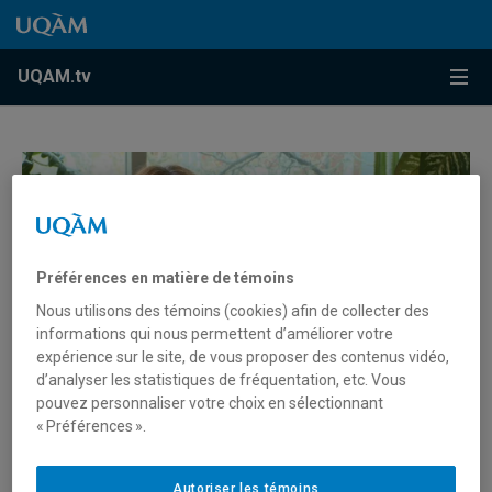
Accéder au contenu
Accéder au menu principal
Accéder à la recherche
Accéder au contenu
Accéder au menu principal
Menu
UQAM.tv
Préférences en matière de témoins
Nous utilisons des témoins (cookies) afin de collecter des
informations qui nous permettent d’améliorer votre
expérience sur le site, de vous proposer des contenus vidéo,
d’analyser les statistiques de fréquentation, etc. Vous
pouvez personnaliser votre choix en sélectionnant
« Préférences ».
Apostrophes Série 2 Épisode 4 :
Borges et Le Clezio – invitée
Autoriser les témoins