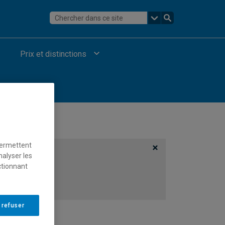
Prix et distinctions
permettent
nalyser les
ctionnant
 refuser