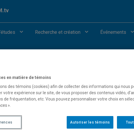
.tv
’études
Recherche et création
Événements
Autres catégories
ces en matière de témoins
sons des témoins (cookies) afin de collecter des informations qui nous 
r votre expérience sur le site, de vous proposer des contenus vidéo, d’a
our afficher les vidéos provenant de Youtube.
es de fréquentation, etc. Vous pouvez personnaliser votre choix en séle
ces ».
érences
Autoriser les témoins
Tout