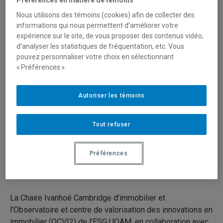
Immobilier + Biodiversité :
Nous utilisons des témoins (cookies) afin de collecter des
valoriser les liens entre
informations qui nous permettent d’améliorer votre
expérience sur le site, de vous proposer des contenus vidéo,
l’environnement bâti, l’humain
d’analyser les statistiques de fréquentation, etc. Vous
pouvez personnaliser votre choix en sélectionnant
et la nature pour un
« Préférences ».
développement durable,
résilient et inclusif des
Autoriser les témoins
territoires en milieu urbain
Tout refuser
15 décembre 2022
Durée:
Préférences
Série:
IMMOBILIER + BIODIVERSITÉ
La Chaire Ivanhoé Cambridge d’immobilier et
l’Observatoire et centre de valorisation des innovations en
immobilier (OCVI2) de l’ESG UQAM, en collaboration avec