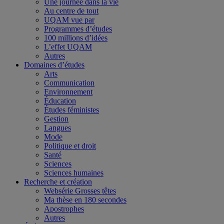
Une journée dans la vie
Au centre de tout
UQAM vue par
Programmes d’études
100 millions d’idées
L’effet UQAM
Autres
Domaines d’études
Arts
Communication
Environnement
Éducation
Études féministes
Gestion
Langues
Mode
Politique et droit
Santé
Sciences
Sciences humaines
Recherche et création
Websérie Grosses têtes
Ma thèse en 180 secondes
Apostrophes
Autres