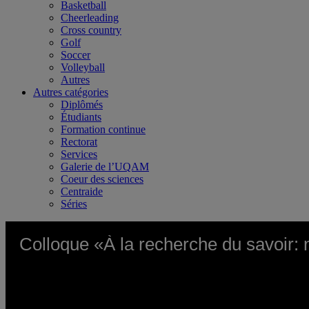
Basketball
Cheerleading
Cross country
Golf
Soccer
Volleyball
Autres
Autres catégories
Diplômés
Étudiants
Formation continue
Rectorat
Services
Galerie de l’UQAM
Coeur des sciences
Centraide
Séries
Colloque «À la recherche du savoir