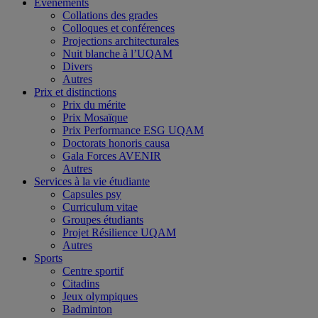
Événements
Collations des grades
Colloques et conférences
Projections architecturales
Nuit blanche à l’UQAM
Divers
Autres
Prix et distinctions
Prix du mérite
Prix Mosaïque
Prix Performance ESG UQAM
Doctorats honoris causa
Gala Forces AVENIR
Autres
Services à la vie étudiante
Capsules psy
Curriculum vitae
Groupes étudiants
Projet Résilience UQAM
Autres
Sports
Centre sportif
Citadins
Jeux olympiques
Badminton