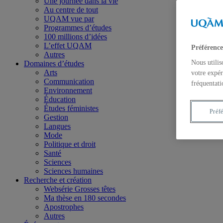
Une journée dans la vie
Au centre de tout
UQAM vue par
Programmes d’études
100 millions d’idées
L’effet UQAM
Préférence
Autres
Nous utilis
Domaines d’études
Arts
votre expér
Communication
fréquentati
Environnement
Éducation
Études féministes
Préf
Gestion
Langues
Mode
Politique et droit
Santé
Sciences
Sciences humaines
Recherche et création
Websérie Grosses têtes
Ma thèse en 180 secondes
Apostrophes
Autres