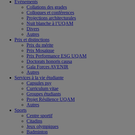
Événements
Collations des grades
Colloques et conférences
Projections architecturales
Nuit blanche à l’UQAM
Divers
Autres
Prix et distinctions
Prix du mérite
Prix Mosaïque
Prix Performance ESG UQAM
Doctorats honoris causa
Gala Forces AVENIR
Autres
Services à la vie étudiante
Capsules psy
Curriculum vitae
Groupes étudiants
Projet Résilience UQAM
Autres
Sports
Centre sportif
Citadins
Jeux olympiques
Badminton