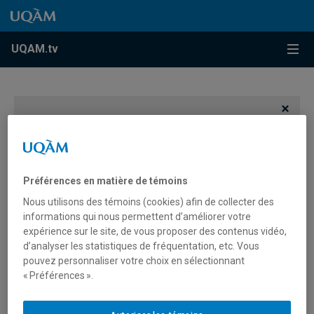
Accéder au contenu
Accéder au menu principal
Accéder à la recherche
Accéder au contenu
Accéder au menu principal
Menu
UQAM.tv
Vous devez autoriser les témoins publicitaires pour
afficher les vidéos provenant de Youtube.
Préférences des témoins
Préférences en matière de témoins
Nous utilisons des témoins (cookies) afin de collecter des
informations qui nous permettent d’améliorer votre
expérience sur le site, de vous proposer des contenus vidéo,
d’analyser les statistiques de fréquentation, etc. Vous
pouvez personnaliser votre choix en sélectionnant
« Préférences ».
Groupe étudiant: Regroupement
Entrepreneurial Étudiant de