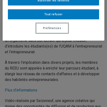
Autoriser les témoins
l’UQAM
Tout refuser
29 mars 2021
Durée: 01:07
Préférences
Le Regroupement Entrepreneurial Étudiant de l’UQAM est
un organisme sans but lucratif qui a pour mission
d’introduire les étudiants(es) de l’UQAM à l’entrepreneuriat
et l’intrapreneuriat.
À travers l’implication dans divers projets, les membres
du REEU sont appelés à enrichir leur parcours étudiant, à
élargir leur réseau de contacts d’affaires et à développer
des habiletés entrepreneuriales.
Plus d’informations
Vidéo réalisée par Seizeneuf, une agence créative qui
donne des opportunités de diffusion et de production aux