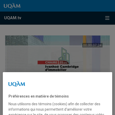
Accéder au contenu
Accéder au menu principal
Accéder à la recherche
Accéder au contenu
Accéder au menu principal
Menu
UQAM.tv
Préférences en matière de témoins
Immobilier et changements
Nous utilisons des témoins (cookies) afin de collecter des
informations qui nous permettent d’améliorer votre
climatiques | Les impacts des
expérience sur le site, de vous proposer des contenus vidéo,