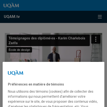
Accéder au contenu
Accéder au menu principal
Accéder à la recherche
Accéder au contenu
Accéder au menu principal
Menu
UQAM.tv
Préférences en matière de témoins
Nous utilisons des témoins (cookies) afin de collecter des
Karim Charlebois Zariffa –
informations qui nous permettent d’améliorer votre
expérience sur le site, de vous proposer des contenus vidéo,
Portraits de diplômées et
d’analyser les statistiques de fréquentation, etc. Vous