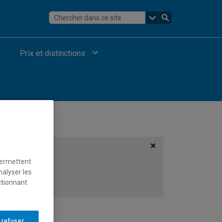
Prix et distinctions
permettent
nalyser les
ctionnant
 refuser