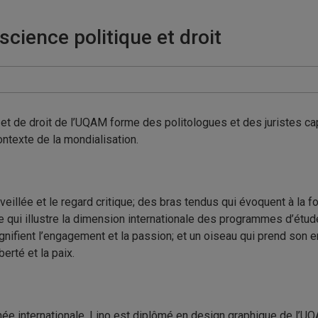
science politique et droit
 et de droit de l’UQAM forme des politologues et des juristes c
ntexte de la mondialisation.
eillée et le regard critique; des bras tendus qui évoquent à la f
tre qui illustre la dimension internationale des programmes d’étu
gnifient l’engagement et la passion; et un oiseau qui prend son 
erté et la paix.
ommée internationale, Lino est diplômé en design graphique de l’