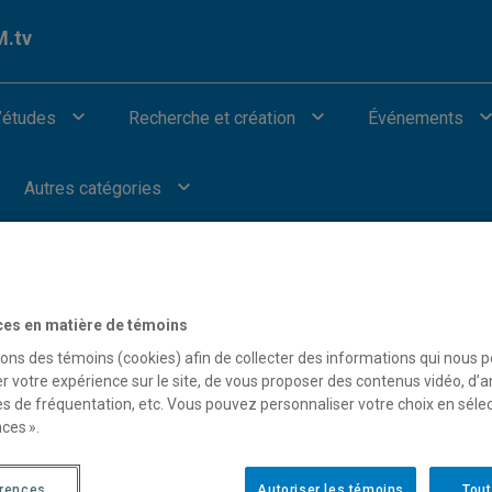
.tv
’études
Recherche et création
Événements
Autres catégories
ces en matière de témoins
sons des témoins (cookies) afin de collecter des informations qui nous 
our afficher les vidéos provenant de Youtube.
r votre expérience sur le site, de vous proposer des contenus vidéo, d’a
es de fréquentation, etc. Vous pouvez personnaliser votre choix en séle
ces ».
érences
Autoriser les témoins
Tout