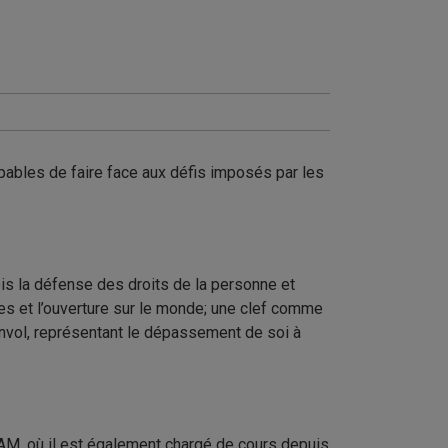
apables de faire face aux défis imposés par les
ois la défense des droits de la personne et
des et l’ouverture sur le monde; une clef comme
envol, représentant le dépassement de soi à
UQAM, où il est également chargé de cours depuis