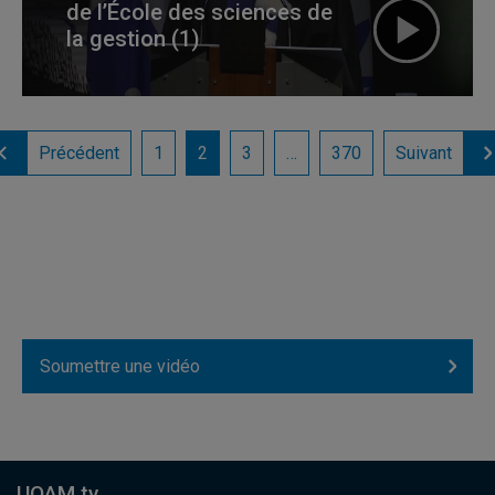
de l’École des sciences de
la gestion (1)
Précédent
1
2
3
…
370
Suivant
Soumettre une vidéo
UQAM.tv