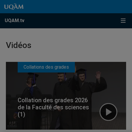
Accéder au contenu
Accéder au menu principal
Accéder à la recherche
Accéder au contenu
Accéder au menu principal
Menu
UQAM.tv
Vidéos
Collations des grades
Collation des grades 2026
de la Faculté des sciences
(1)