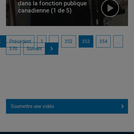
dans la fonction publique
canadienne (1 de 5)
Précédent
1
…
352
353
354
…
370
Suivant
Soumettre une vidéo