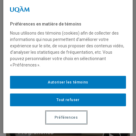
Recherche et création
Préférences en matière de témoins
Nous utilisons des témoins (cookies) afin de collecter des
TICE et approche située
informations qui nous permettent d’améliorer votre
(approche didactique
expérience sur le site, de vous proposer des contenus vidéo,
expérimentée dans une
d’analyser les statistiques de fréquentation, etc. Vous
pouvez personnaliser votre choix en sélectionnant
école sénégalaise)
« Préférences ».
Autoriser les témoins
Arts
Tout refuser
Préférences
Programmes