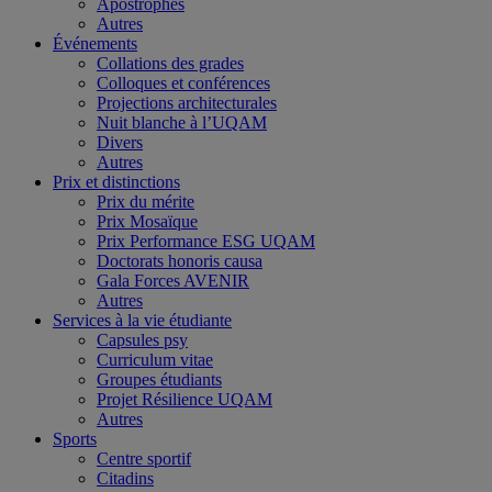
Apostrophes
Autres
Événements
Collations des grades
Colloques et conférences
Projections architecturales
Nuit blanche à l’UQAM
Divers
Autres
Prix et distinctions
Prix du mérite
Prix Mosaïque
Prix Performance ESG UQAM
Doctorats honoris causa
Gala Forces AVENIR
Autres
Services à la vie étudiante
Capsules psy
Curriculum vitae
Groupes étudiants
Projet Résilience UQAM
Autres
Sports
Centre sportif
Citadins