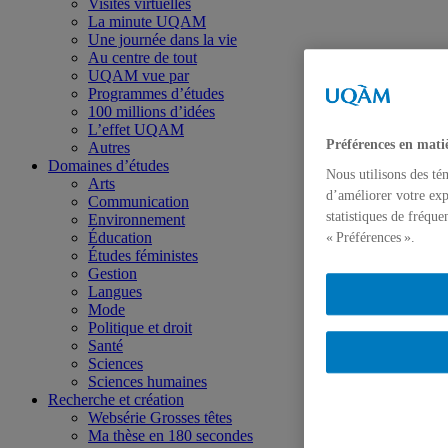
Visites virtuelles
La minute UQAM
Une journée dans la vie
Au centre de tout
UQAM vue par
Programmes d’études
100 millions d’idées
L’effet UQAM
Préférences en mati
Autres
Domaines d’études
Nous utilisons des té
Arts
d’améliorer votre exp
Communication
statistiques de fréqu
Environnement
Éducation
« Préférences ».
Études féministes
Gestion
Langues
Mode
Politique et droit
Santé
Sciences
Sciences humaines
Recherche et création
Websérie Grosses têtes
Ma thèse en 180 secondes