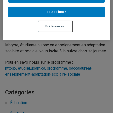
sociale) dans sa journée à
Tout refuser
l’UQAM
Préférences
9 juillet 2025
Durée: 01:06
Maryse, étudiante au bac en enseignement en adaptation
scolaire et sociale, vous invite à la suivre dans sa journée.
Pour en savoir plus sur le programme :
https://etudier.uqam.ca/programme/baccalaureat-
enseignement-adaptation-scolaire-sociale
Catégories
Éducation