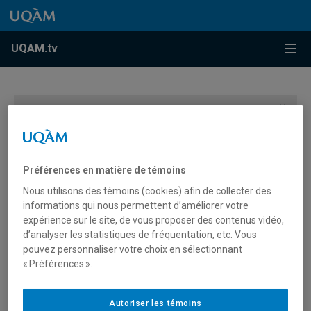
Accéder au contenu
Accéder au menu principal
Accéder à la recherche
Accéder au contenu
Accéder au menu principal
Menu
UQAM.tv
Vous devez autoriser les témoins publicitaires pour
afficher les vidéos provenant de Youtube.
Préférences des témoins
Préférences en matière de témoins
Nous utilisons des témoins (cookies) afin de collecter des
informations qui nous permettent d’améliorer votre
expérience sur le site, de vous proposer des contenus vidéo,
d’analyser les statistiques de fréquentation, etc. Vous
pouvez personnaliser votre choix en sélectionnant
« Préférences ».
Suivez Maryse (enseignement
en adaptation scolaire et
Autoriser les témoins