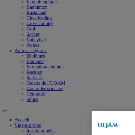
Jeux olympiques
Badminton
Basketball
Cheerleading
Cross country
Golf
Soccer
Volleyball
Autres
Autres catégories
Diplômés
Étudiants
Formation continue
Rectorat
Services
Galerie de l’UQAM
Coeur des sciences
Centraide
Séries
Accueil
Vidéos promo
Institutionnelles