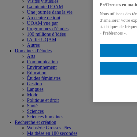
Visites virtuelles
Préférences en mati
La minute UQAM
Une journée dans la vie
Nous utilisons des té
Au centre de tout
d’améliorer votre exp
UQAM vue par
statistiques de fréqu
Programmes d’études
« Préférences ».
100 millions d’idées
L’effet UQAM
Autres
Domaines d’études
Arts
Communication
Environnement
Éducation
Études féministes
Gestion
Langues
Mode
Politique et droit
Santé
Sciences
Sciences humaines
Recherche et création
Websérie Grosses têtes
Ma thèse en 180 secondes