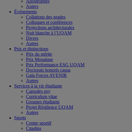
Apostrophes
Autres
Événements
Collations des grades
Colloques et conférences
Projections architecturales
Nuit blanche à l’UQAM
Divers
Autres
Prix et distinctions
Prix du mérite
Prix Mosaïque
Prix Performance ESG UQAM
Doctorats honoris causa
Gala Forces AVENIR
Autres
Services à la vie étudiante
Capsules psy
Curriculum vitae
Groupes étudiants
Projet Résilience UQAM
Autres
Sports
Centre sportif
Citadins