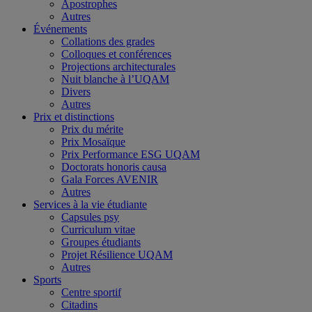
Apostrophes
Autres
Événements
Collations des grades
Colloques et conférences
Projections architecturales
Nuit blanche à l’UQAM
Divers
Autres
Prix et distinctions
Prix du mérite
Prix Mosaïque
Prix Performance ESG UQAM
Doctorats honoris causa
Gala Forces AVENIR
Autres
Services à la vie étudiante
Capsules psy
Curriculum vitae
Groupes étudiants
Projet Résilience UQAM
Autres
Sports
Centre sportif
Citadins