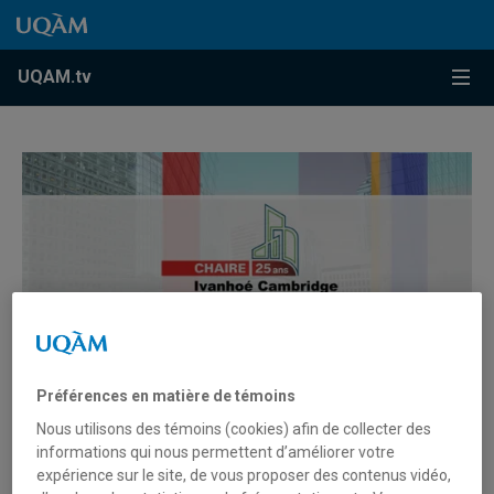
Accéder au contenu
Accéder au menu principal
Accéder à la recherche
Accéder au contenu
Accéder au menu principal
Menu
UQAM.tv
Préférences en matière de témoins
Nous utilisons des témoins (cookies) afin de collecter des
Immobilier et changements
informations qui nous permettent d’améliorer votre
expérience sur le site, de vous proposer des contenus vidéo,
climatiques | Mesurer la