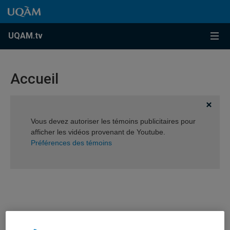
Accéder au contenu
Accéder au menu principal
Accéder à la recherche
Accéder au contenu
Accéder au menu principal
Menu
UQAM.tv
Accueil
Vous devez autoriser les témoins publicitaires pour
afficher les vidéos provenant de Youtube.
Préférences des témoins