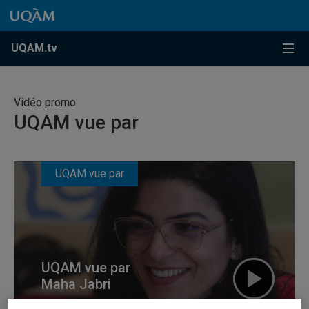
Accéder au contenu
Accéder au menu principal
Accéder à la recherche
Accéder au contenu
Accéder au menu principal
Menu
UQAM.tv
Vidéo promo
UQAM vue par
UQAM vue par
UQAM vue par
Maha Jabri