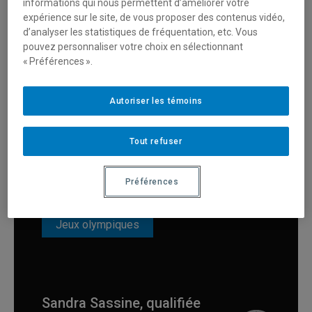
informations qui nous permettent d’améliorer votre
expérience sur le site, de vous proposer des contenus vidéo,
d’analyser les statistiques de fréquentation, etc. Vous
Jeux olympiques
pouvez personnaliser votre choix en sélectionnant
« Préférences ».
Autoriser les témoins
Joëlle Numainville revient
sur son expérience
Tout refuser
olympique à Londres
Préférences
Jeux olympiques
Sandra Sassine, qualifiée