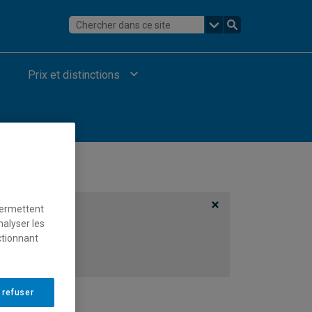
Prix et distinctions
permettent
nalyser les
ctionnant
 refuser