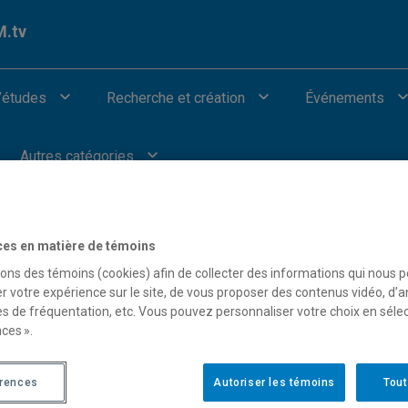
.tv
’études
Recherche et création
Événements
Autres catégories
ces en matière de témoins
sons des témoins (cookies) afin de collecter des informations qui nous 
r votre expérience sur le site, de vous proposer des contenus vidéo, d’a
our afficher les vidéos provenant de Youtube.
es de fréquentation, etc. Vous pouvez personnaliser votre choix en séle
ces ».
érences
Autoriser les témoins
Tout