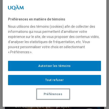
Gala Forces AVENIR
Préférences en matière de témoins
Nous utilisons des témoins (cookies) afin de collecter des
informations qui nous permettent d’améliorer votre
expérience sur le site, de vous proposer des contenus vidéo,
Un livre à la fois – projet
d’analyser les statistiques de fréquentation, etc. Vous
pouvez personnaliser votre choix en sélectionnant
lauréat du Gala Forces
« Préférences ».
AVENIR 2020
Autoriser les témoins
Gala Forces AVENIR
Tout refuser
Préférences
On SEXplique ça – projet