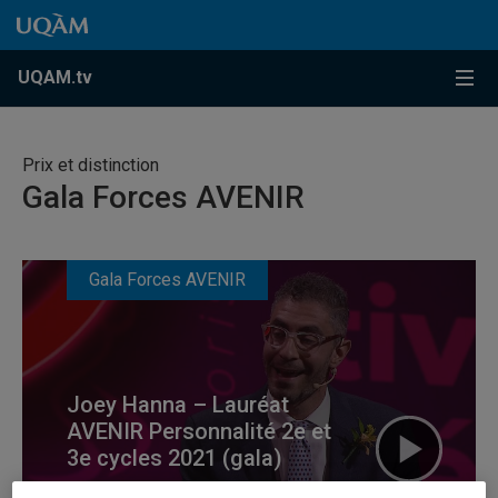
Accéder au contenu
Accéder au menu principal
Accéder à la recherche
Accéder au contenu
Accéder au menu principal
Menu
UQAM.tv
Prix et distinction
Gala Forces AVENIR
Gala Forces AVENIR
Joey Hanna – Lauréat
AVENIR Personnalité 2e et
3e cycles 2021 (gala)