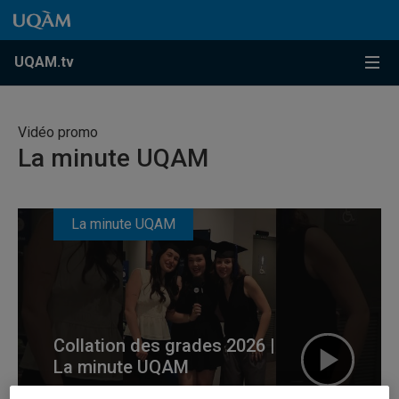
Accéder au contenu
Accéder au menu principal
Accéder à la recherche
Accéder au contenu
Accéder au menu principal
Menu
UQAM.tv
Vidéo promo
La minute UQAM
La minute UQAM
Collation des grades 2026 |
La minute UQAM