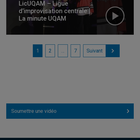
LicUQAM – Ligue
d’improvisation centrale |
La minute UQAM
1
2
…
7
Suivant
Soumettre une vidéo