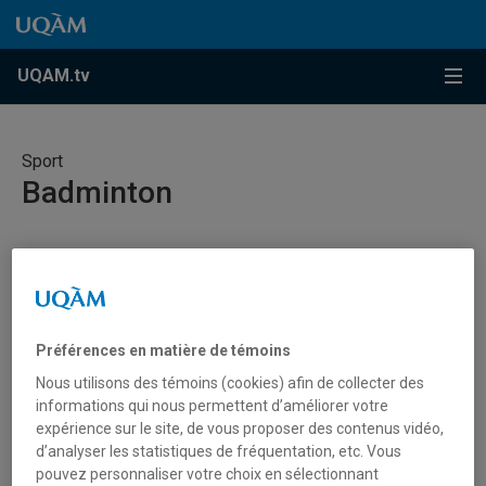
Accéder au contenu
Accéder au menu principal
Accéder à la recherche
Accéder au contenu
Accéder au menu principal
Menu
UQAM.tv
Sport
Badminton
Citadins
Préférences en matière de témoins
Nous utilisons des témoins (cookies) afin de collecter des
informations qui nous permettent d’améliorer votre
UQAM Citadins Badminton
expérience sur le site, de vous proposer des contenus vidéo,
saison 2016-2017
d’analyser les statistiques de fréquentation, etc. Vous
pouvez personnaliser votre choix en sélectionnant