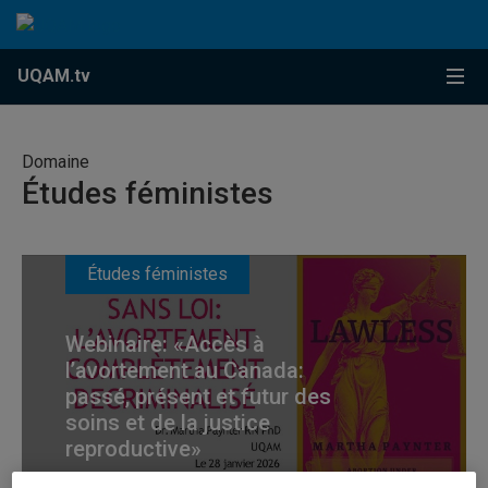
Accéder au contenu
Accéder au menu principal
Accéder à la recherche
Accéder au contenu
Accéder au menu principal
Menu
UQAM.tv
Domaine
Études féministes
Études féministes
Webinaire: «Accès à
l’avortement au Canada:
passé, présent et futur des
soins et de la justice
reproductive»