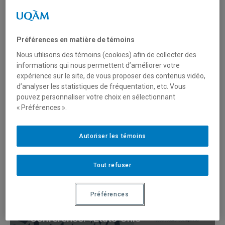
Études féministes
Préférences en matière de témoins
Nous utilisons des témoins (cookies) afin de collecter des
informations qui nous permettent d’améliorer votre
Conférence: «Vous êtes ici!
expérience sur le site, de vous proposer des contenus vidéo,
Cartographie genrée des IA
d’analyser les statistiques de fréquentation, etc. Vous
pouvez personnaliser votre choix en sélectionnant
éducatives» par Isabelle
« Préférences ».
Collet
Autoriser les témoins
Coeur des sciences
Tout refuser
Préférences
Conférence: «États-Unis –