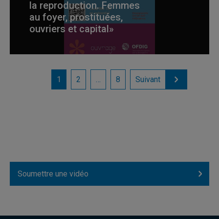
la reproduction. Femmes
au foyer, prostituées,
ouvriers et capital»
1
2
…
8
Suivant
Soumettre une vidéo