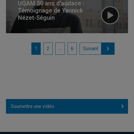
UQAM 50 ans d’audace :
Témoignage de Yannick
Nézet-Séguin
1
2
…
6
Suivant
Soumettre une vidéo