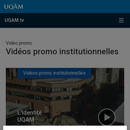
Accéder au contenu
Accéder au menu principal
Accéder à la recherche
Accéder au contenu
Accéder au menu principal
Menu
UQAM.tv
Vidéo promo
Vidéos promo institutionnelles
Vidéos promo institutionnelles
L’identité
UQAM