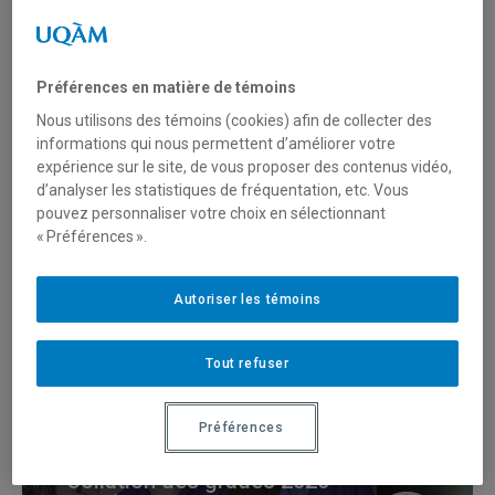
Collations des grades
Préférences en matière de témoins
Nous utilisons des témoins (cookies) afin de collecter des
informations qui nous permettent d’améliorer votre
expérience sur le site, de vous proposer des contenus vidéo,
Collation des grades 2026
d’analyser les statistiques de fréquentation, etc. Vous
pouvez personnaliser votre choix en sélectionnant
de la Faculté des sciences
« Préférences ».
(1)
Autoriser les témoins
Collations des grades
Tout refuser
Préférences
Collation des grades 2026