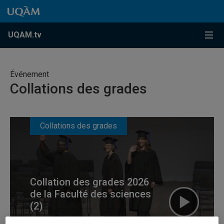
Accéder au contenu
Accéder au menu principal
Accéder à la recherche
Accéder au contenu
Accéder au menu principal
Menu
UQAM.tv
Événement
Collations des grades
Collations des grades
Collation des grades 2026
de la Faculté des sciences
(2)