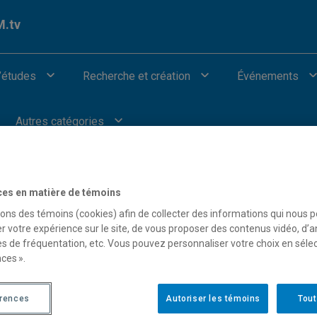
.tv
’études
Recherche et création
Événements
Autres catégories
ces en matière de témoins
sons des témoins (cookies) afin de collecter des informations qui nous 
r votre expérience sur le site, de vous proposer des contenus vidéo, d’a
our afficher les vidéos provenant de Youtube.
es de fréquentation, etc. Vous pouvez personnaliser votre choix en séle
ces ».
érences
Autoriser les témoins
Tout