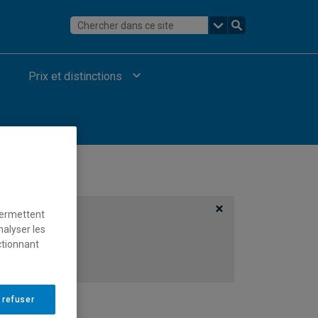
Prix et distinctions
permettent
nalyser les
ctionnant
 refuser