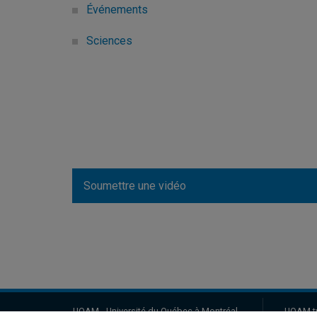
Événements
Sciences
Soumettre une vidéo
UQAM - Université du Québec à Montréal
UQAM.t