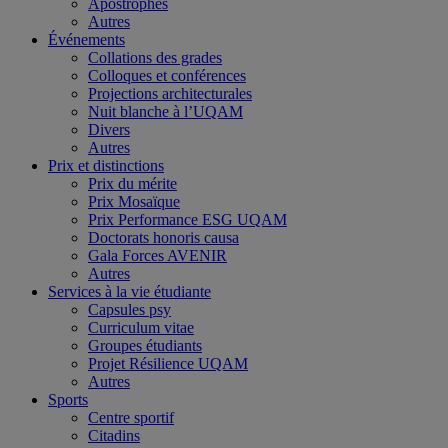
Apostrophes
Autres
Événements
Collations des grades
Colloques et conférences
Projections architecturales
Nuit blanche à l’UQAM
Divers
Autres
Prix et distinctions
Prix du mérite
Prix Mosaïque
Prix Performance ESG UQAM
Doctorats honoris causa
Gala Forces AVENIR
Autres
Services à la vie étudiante
Capsules psy
Curriculum vitae
Groupes étudiants
Projet Résilience UQAM
Autres
Sports
Centre sportif
Citadins