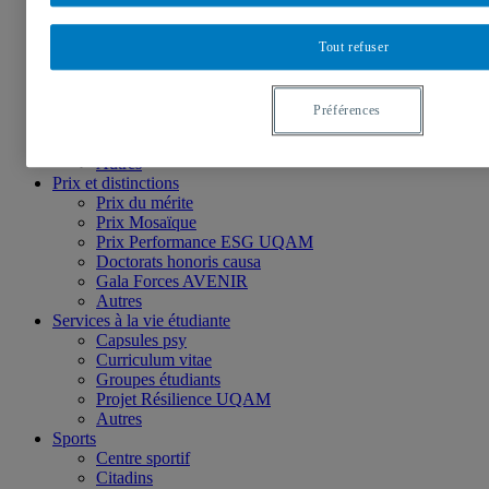
Apostrophes
Autres
Événements
Tout refuser
Collations des grades
Colloques et conférences
Projections architecturales
Préférences
Nuit blanche à l’UQAM
Divers
Autres
Prix et distinctions
Prix du mérite
Prix Mosaïque
Prix Performance ESG UQAM
Doctorats honoris causa
Gala Forces AVENIR
Autres
Services à la vie étudiante
Capsules psy
Curriculum vitae
Groupes étudiants
Projet Résilience UQAM
Autres
Sports
Centre sportif
Citadins