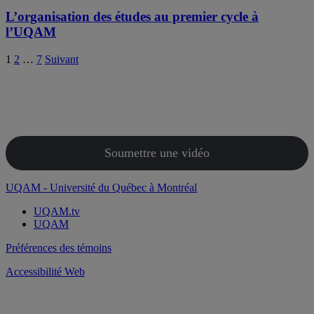
L’organisation des études au premier cycle à
l’UQAM
Pagination
1
2
…
7
Suivant
des
publications
Soumettre une vidéo
UQAM - Université du Québec à Montréal
UQAM.tv
UQAM
Préférences des témoins
Accessibilité Web