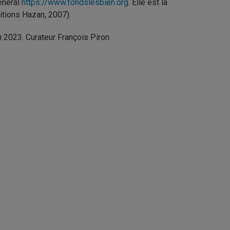
général
https://www.fondslesbien.org
. Elle est la
ditions Hazan, 2007).
i 2023. Curateur François Piron.