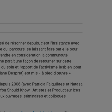
sé de résonner depuis, c’est l’insistance avec
e du parcours, se laissant faire par elle pour
Prendre en considération la communauté
me paraît une façon de retourner sur cette
du soin et l’apport de l’activisme lesbien, pour
ciane Despret) est mis « à pied d’œuvre ».
e depuis 2006 (avec Patricia Falguières et Natasa
ou Should Know : Artistes et Product·eur·ices
reux ouvrages, séminaires et colloques
.