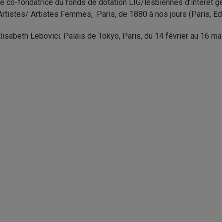
 été co-fondatrice du fonds de dotation LIG/lesbiennes d’intérêt 
rtistes/ Artistes Femmes, Paris, de 1880 à nos jours (Paris, E
’Elisabeth Lebovici. Palais de Tokyo, Paris, du 14 février au 16 ma