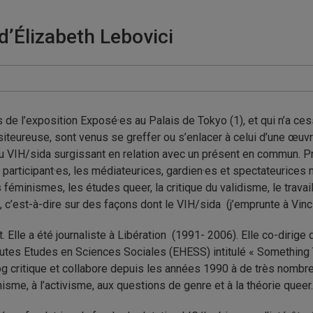
d’Élizabeth Lebovici
 de l’exposition Exposé·es au Palais de Tokyo (1), et qui n’a ces
siteureuse, sont venus se greffer ou s’enlacer à celui d’une œuvr
u VIH/sida surgissant en relation avec un présent en commun. 
 participant·es, les médiateurices, gardien·es et spectateurices 
éminismes, les études queer, la critique du validisme, le travail 
e, c’est-à-dire sur des façons dont le VIH/sida (j’emprunte à Vin
t. Elle a été journaliste à Libération (1991- 2006). Elle co-dirig
utes Etudes en Sciences Sociales (EHESS) intitulé « Something Y
 blog critique et collabore depuis les années 1990 à de très nomb
isme, à l’activisme, aux questions de genre et à la théorie queer