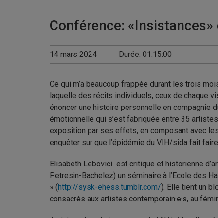
Conférence: «Insistances» 
14 mars 2024
Durée: 01:15:00
Ce qui m’a beaucoup frappée durant les trois mois
laquelle des récits individuels, ceux de chaque vi
énoncer une histoire personnelle en compagnie d
émotionnelle qui s’est fabriquée entre 35 artistes
exposition par ses effets, en composant avec les f
enquêter sur que l’épidémie du VIH/sida fait fair
Elisabeth Lebovici est critique et historienne d’ar
Petresin-Bachelez) un séminaire à l’Ecole des Ha
» (
http://sysk-ehess.tumblr.com/
). Elle tient un
consacrés aux artistes contemporain·e·s, au fémin