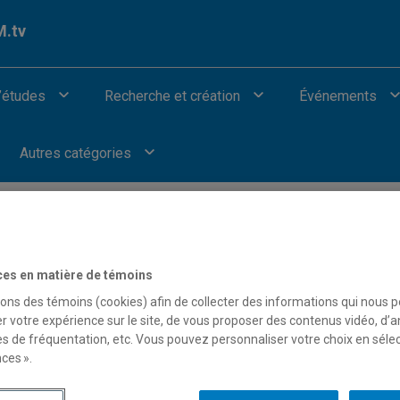
.tv
’études
Recherche et création
Événements
Autres catégories
ces en matière de témoins
our afficher les vidéos provenant de Youtube.
sons des témoins (cookies) afin de collecter des informations qui nous 
r votre expérience sur le site, de vous proposer des contenus vidéo, d’a
es de fréquentation, etc. Vous pouvez personnaliser votre choix en séle
ces ».