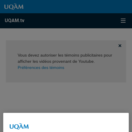
Accéder au contenu
Accéder au menu principal
Accéder à la recherche
Accéder au contenu
Accéder au menu principal
Menu
UQAM.tv
Vous devez autoriser les témoins publicitaires pour
afficher les vidéos provenant de Youtube.
Préférences des témoins
«La santé dans tous les
instituts» – activité