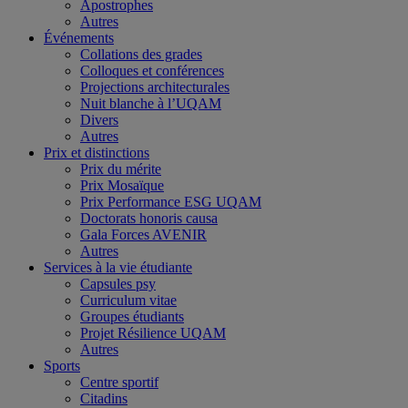
Apostrophes
Autres
Événements
Collations des grades
Colloques et conférences
Projections architecturales
Nuit blanche à l’UQAM
Divers
Autres
Prix et distinctions
Prix du mérite
Prix Mosaïque
Prix Performance ESG UQAM
Doctorats honoris causa
Gala Forces AVENIR
Autres
Services à la vie étudiante
Capsules psy
Curriculum vitae
Groupes étudiants
Projet Résilience UQAM
Autres
Sports
Centre sportif
Citadins