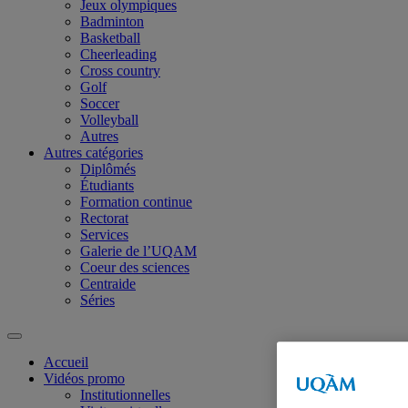
Jeux olympiques
Badminton
Basketball
Cheerleading
Cross country
Golf
Soccer
Volleyball
Autres
Autres catégories
Diplômés
Étudiants
Formation continue
Rectorat
Services
Galerie de l’UQAM
Coeur des sciences
Centraide
Séries
Accueil
Vidéos promo
Institutionnelles