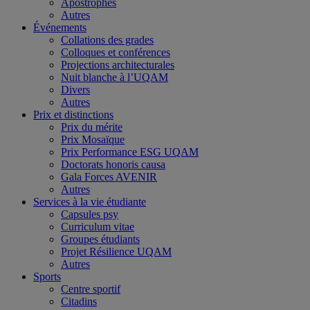
Apostrophes
Autres
Événements
Collations des grades
Colloques et conférences
Projections architecturales
Nuit blanche à l’UQAM
Divers
Autres
Prix et distinctions
Prix du mérite
Prix Mosaïque
Prix Performance ESG UQAM
Doctorats honoris causa
Gala Forces AVENIR
Autres
Services à la vie étudiante
Capsules psy
Curriculum vitae
Groupes étudiants
Projet Résilience UQAM
Autres
Sports
Centre sportif
Citadins