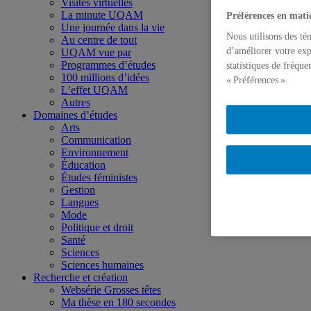
Visites virtuelles
La minute UQAM
Préférences en mati
Une journée dans la vie
Nous utilisons des té
Au centre de tout
d’améliorer votre exp
UQAM vue par
Programmes d’études
statistiques de fréqu
100 millions d’idées
« Préférences ».
L’effet UQAM
Autres
Domaines d’études
Arts
Communication
Environnement
Éducation
Études féministes
Gestion
Langues
Mode
Politique et droit
Santé
Sciences
Sciences humaines
Recherche et création
Websérie Grosses têtes
Ma thèse en 180 secondes