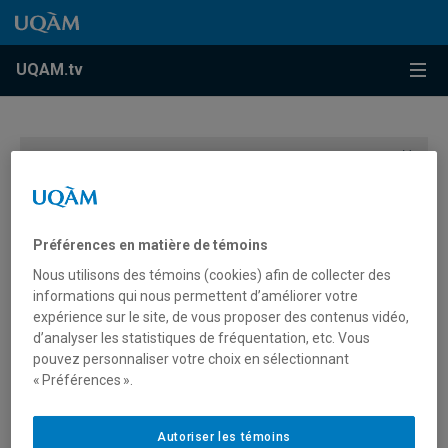
Accéder au contenu
Accéder au menu principal
Accéder à la recherche
Accéder au contenu
Accéder au menu principal
Menu
UQAM.tv
Vous devez autoriser les témoins publicitaires pour
afficher les vidéos provenant de Youtube.
Préférences des témoins
Préférences en matière de témoins
Nous utilisons des témoins (cookies) afin de collecter des
informations qui nous permettent d’améliorer votre
expérience sur le site, de vous proposer des contenus vidéo,
d’analyser les statistiques de fréquentation, etc. Vous
pouvez personnaliser votre choix en sélectionnant
« Préférences ».
Collation des grades 2026 | La
minute UQAM
Autoriser les témoins