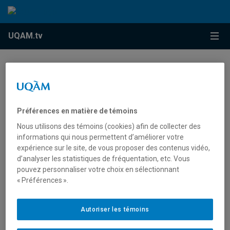
Accéder au contenu
Accéder au menu principal
Accéder à la recherche
Accéder au contenu
Accéder au menu principal
Menu
UQAM.tv
Autre catégorie
Diplômés
Préférences en matière de témoins
Nous utilisons des témoins (cookies) afin de collecter des
Prix Mosaïque
informations qui nous permettent d’améliorer votre
expérience sur le site, de vous proposer des contenus vidéo,
d’analyser les statistiques de fréquentation, etc. Vous
pouvez personnaliser votre choix en sélectionnant
« Préférences ».
Michel de Broin (Prix
Reconnaissance UQAM
2006)
Autoriser les témoins