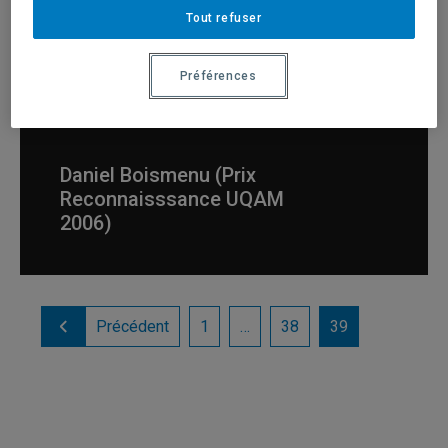
Tout refuser
Diplômés
Préférences
Daniel Boismenu (Prix
Reconnaisssance UQAM
2006)
Précédent
1
…
38
39