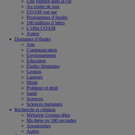
Une journée dans la vie
Au centre de tout
UQAM vue par
Programmes d’études
100 millions d’idées
L’effet UQAM
Autres
Domaines d’études
Arts
Communication
Environnement
Éducation
Études féministes
Gestion
Langues
Mode
Politique et droit
Santé
Sciences
Sciences humaines
Recherche et création
Websérie Grosses têtes
Ma thèse en 180 secondes
Apostrophes
Autres