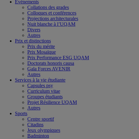
Événements
Collations des grades
Colloques et conférences
Projections architecturales
Nuit blanche à l’UQAM
Divers
Autres
Prix et distinctions
Prix du mérite
Prix Mosaïque
Prix Performance ESG UQAM
Doctorats honoris causa
Gala Forces AVENIR
Autres
Services à la vie étudiante
Capsules psy
Curriculum vitae
Groupes étudiants
Projet Résilience UQAM
Autres
Sports
Centre sportif
Citadins
Jeux olympiques
Badminton