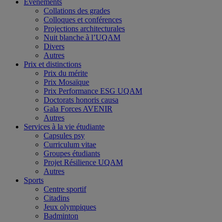
Événements
Collations des grades
Colloques et conférences
Projections architecturales
Nuit blanche à l’UQAM
Divers
Autres
Prix et distinctions
Prix du mérite
Prix Mosaïque
Prix Performance ESG UQAM
Doctorats honoris causa
Gala Forces AVENIR
Autres
Services à la vie étudiante
Capsules psy
Curriculum vitae
Groupes étudiants
Projet Résilience UQAM
Autres
Sports
Centre sportif
Citadins
Jeux olympiques
Badminton