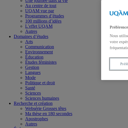
Une journée dans la vie
Au centre de tout
UQAM vue par
Programmes d’études
100 millions d’idées
L’effet UQAM
Préférence
Autres
Nous utilis
Domaines d’études
Arts
votre expér
Communication
fréquentati
Environnement
Éducation
Études féministes
Préf
Gestion
Langues
Mode
Politique et droit
Santé
Sciences
Sciences humaines
Recherche et création
Websérie Grosses têtes
Ma thèse en 180 secondes
Apostrophes
Autres