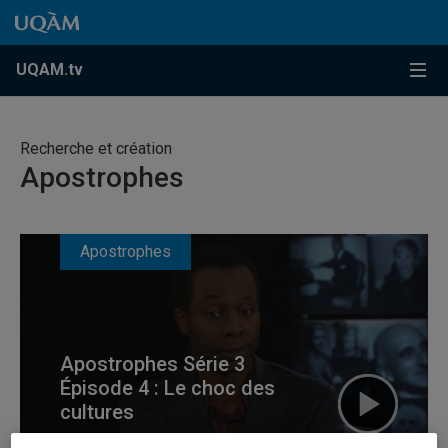
Accéder au contenu
Accéder au menu principal
Accéder à la recherche
Accéder au contenu
Accéder au menu principal
Menu
UQAM.tv
Recherche et création
Apostrophes
Apostrophes
Apostrophes Série 3
Épisode 4 : Le choc des
cultures