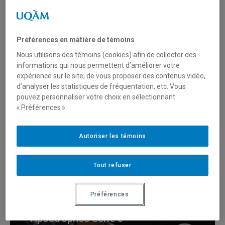
Apostrophes
Préférences en matière de témoins
Nous utilisons des témoins (cookies) afin de collecter des
informations qui nous permettent d’améliorer votre
Apostrophes Série 1
expérience sur le site, de vous proposer des contenus vidéo,
Épisode 4 : Georges
d’analyser les statistiques de fréquentation, etc. Vous
pouvez personnaliser votre choix en sélectionnant
Simenon – invité André
« Préférences ».
Major
Autoriser les témoins
Apostrophes
Tout refuser
Préférences
Apostrophes Série 3