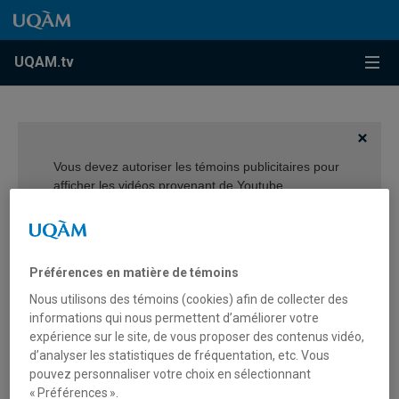
Accéder au contenu
Accéder au menu principal
Accéder à la recherche
Accéder au contenu
Accéder au menu principal
Menu
UQAM.tv
Vous devez autoriser les témoins publicitaires pour
afficher les vidéos provenant de Youtube.
Préférences des témoins
Préférences en matière de témoins
Nous utilisons des témoins (cookies) afin de collecter des
informations qui nous permettent d’améliorer votre
expérience sur le site, de vous proposer des contenus vidéo,
Remise d’un doctorat honoris
d’analyser les statistiques de fréquentation, etc. Vous
pouvez personnaliser votre choix en sélectionnant
causa à Ghislain Picard
« Préférences ».