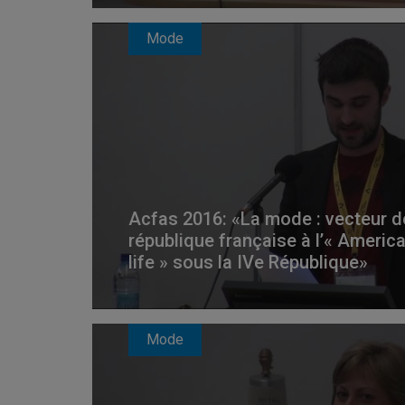
Mode
Acfas 2016: «La mode : vecteur d
république française à l’« Americ
life » sous la IVe République»
Mode