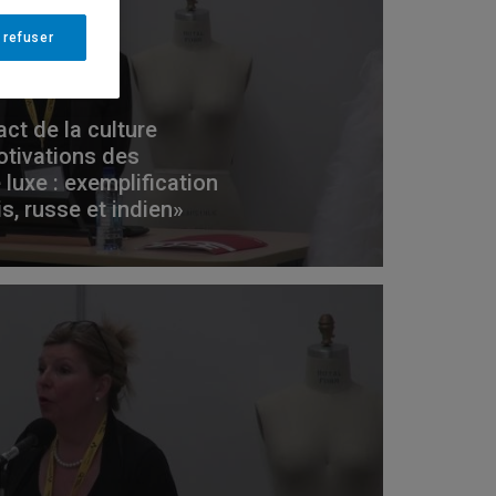
 refuser
ct de la culture
otivations des
uxe : exemplification
, russe et indien»