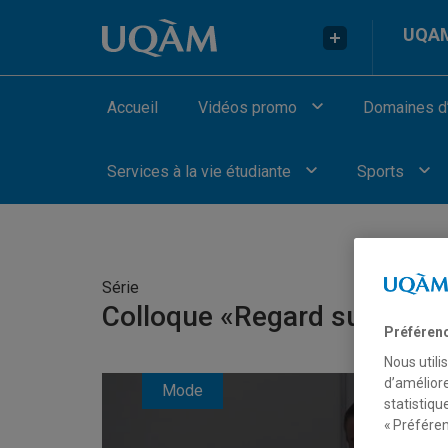
Accéder au contenu
Accéder au menu principal
Accéder à la recherche
UQAM
Accueil
Vidéos promo
Domaines d
Services à la vie étudiante
Sports
Série
Colloque «Regard sur la mo
Préféren
Nous utili
d’améliore
Mode
statistiqu
« Préféren