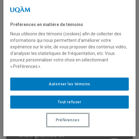
La France à l'UQAM
Préférences en matière de témoins
Nous utilisons des témoins (cookies) afin de collecter des
Atelier: «Collaboration
informations qui nous permettent d’améliorer votre
France-Québec:
expérience sur le site, de vous proposer des contenus vidéo,
programmes de soutien et
d’analyser les statistiques de fréquentation, etc. Vous
pouvez personnaliser votre choix en sélectionnant
occasions de recherche et
« Préférences ».
de création»
Autoriser les témoins
Présentation du
programme court de 3e
La France à l'UQAM
Tout refuser
cycle sur les usages
pédagogiques du
numérique (PCUPN) : vers
Préférences
une mobilité des
enseignantes et