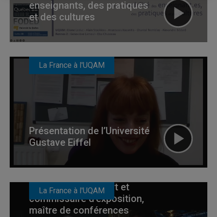
enseignants, des pratiques
et des cultures
La France à l'UQAM
Présentation de l’Université
Gustave Eiffel
Conférence de Jean-Max
Colard, critique d’art et
La France à l'UQAM
commissaire d’exposition,
maître de conférences