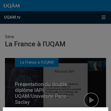
Accéder au contenu
Accéder au menu principal
Accéder à la recherche
Accéder au contenu
Accéder au menu principal
Menu
UQAM.tv
Série
La France à l'UQAM
La France à l'UQAM
Présentation du double
diplôme IAPI
UQAM/Université Paris-
Saclay