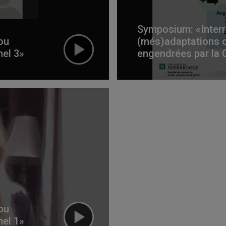
Symposium: «Interr
ou
(més)adaptations 
nel 3»
engendrées par la 
ou
nel 1»