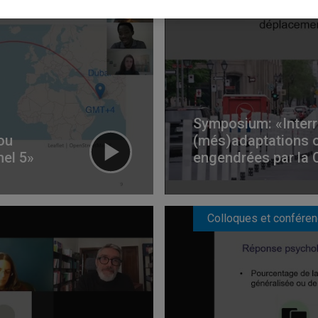
Symposium: «Interr
ou
(més)adaptations 
nel 5»
engendrées par la 
Colloques et confére