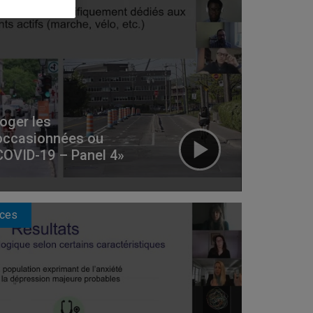
oger les
occasionnées ou
COVID-19 – Panel 4»
nces