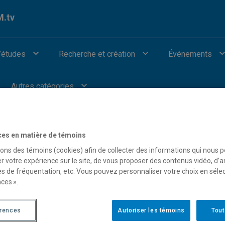
.tv
’études
Recherche et création
Événements
Autres catégories
ces en matière de témoins
sons des témoins (cookies) afin de collecter des informations qui nous 
s (més)adaptations occasionnées o
r votre expérience sur le site, de vous proposer des contenus vidéo, d’a
es de fréquentation, etc. Vous pouvez personnaliser votre choix en séle
ces ».
érences
Autoriser les témoins
Tout
Colloques et confére